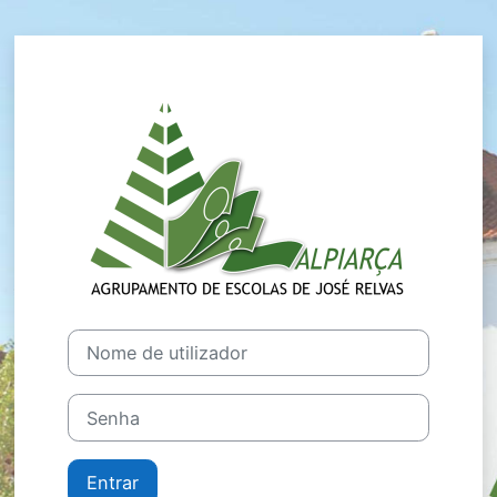
Ir para o conteúdo principal
Entrar em Plat
Nome de utilizador
Senha
Entrar