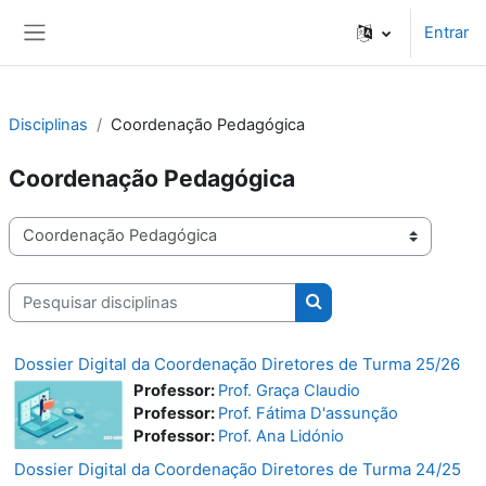
Ir para o conteúdo principal
Entrar
Painel lateral
Disciplinas
Coordenação Pedagógica
Coordenação Pedagógica
Categorias de disciplinas
Pesquisar disciplinas
Pesquisar disciplinas
Dossier Digital da Coordenação Diretores de Turma 25/26
Professor:
Prof. Graça Claudio
Professor:
Prof. Fátima D'assunção
Professor:
Prof. Ana Lidónio
Dossier Digital da Coordenação Diretores de Turma 24/25